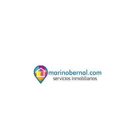
que garantiza un flujo constante de clientes.
Instalaciones completas: El taller cuenta con dos
naves unidas, ofreciendo un amplio espacio de
trabajo. Dispone de CABINA DE PINTURA y
ELEVADOR para mecánica, lo que permite realizar
una amplia gama de servicios.
LICENCIAS en regla: El taller cuenta con todas las
licencias necesarias para operar, con más de 20 años
de antigüedad.
CLIENTELA fidelizada: Cartera de clientes estable y
fiel, fruto de años de trabajo y un servicio de calidad.
Oportunidad de crecimiento: El taller tiene un gran
potencial de crecimiento, ya que se encuentra en una
zona de alta demanda y cuenta con instalaciones que
permiten ampliar los servicios ofrecidos.